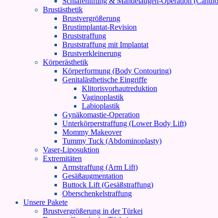
Schläfenlifting & Mandelaugen-Operation (Cantho
Brustästhetik
Brustvergrößerung
Brustimplantat-Revision
Bruststraffung
Bruststraffung mit Implantat
Brustverkleinerung
Körperästhetik
Körperformung (Body Contouring)
Genitalästhetische Eingriffe
Klitorisvorhautreduktion
Vaginoplastik
Labioplastik
Gynäkomastie-Operation
Unterkörperstraffung (Lower Body Lift)
Mommy Makeover
Tummy Tuck (Abdominoplasty)
Vaser-Liposuktion
Extremitäten
Armstraffung (Arm Lift)
Gesäßaugmentation
Buttock Lift (Gesäßstraffung)
Oberschenkelstraffung
Unsere Pakete
Brustvergrößerung in der Türkei