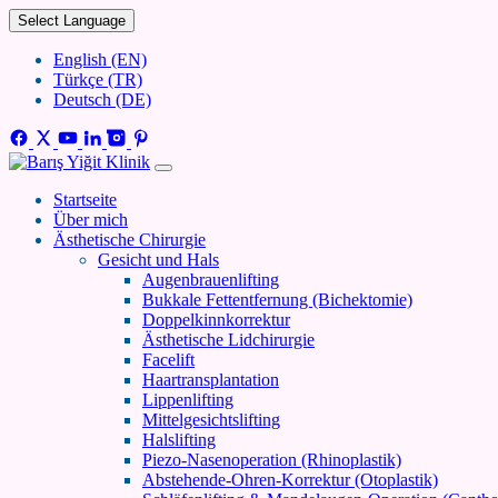
Select Language
English (EN)
Türkçe (TR)
Deutsch (DE)
Startseite
Über mich
Ästhetische Chirurgie
Gesicht und Hals
Augenbrauenlifting
Bukkale Fettentfernung (Bichektomie)
Doppelkinnkorrektur
Ästhetische Lidchirurgie
Facelift
Haartransplantation
Lippenlifting
Mittelgesichtslifting
Halslifting
Piezo-Nasenoperation (Rhinoplastik)
Abstehende-Ohren-Korrektur (Otoplastik)