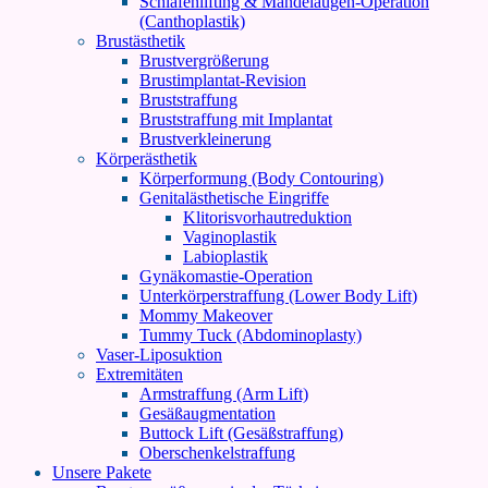
Schläfenlifting & Mandelaugen-Operation
(Canthoplastik)
Brustästhetik
Brustvergrößerung
Brustimplantat-Revision
Bruststraffung
Bruststraffung mit Implantat
Brustverkleinerung
Körperästhetik
Körperformung (Body Contouring)
Genitalästhetische Eingriffe
Klitorisvorhautreduktion
Vaginoplastik
Labioplastik
Gynäkomastie-Operation
Unterkörperstraffung (Lower Body Lift)
Mommy Makeover
Tummy Tuck (Abdominoplasty)
Vaser-Liposuktion
Extremitäten
Armstraffung (Arm Lift)
Gesäßaugmentation
Buttock Lift (Gesäßstraffung)
Oberschenkelstraffung
Unsere Pakete