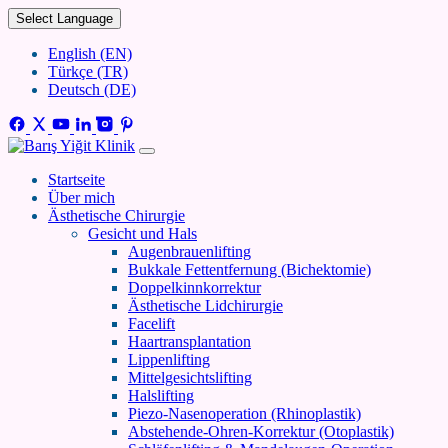
Select Language
English (EN)
Türkçe (TR)
Deutsch (DE)
Startseite
Über mich
Ästhetische Chirurgie
Gesicht und Hals
Augenbrauenlifting
Bukkale Fettentfernung (Bichektomie)
Doppelkinnkorrektur
Ästhetische Lidchirurgie
Facelift
Haartransplantation
Lippenlifting
Mittelgesichtslifting
Halslifting
Piezo-Nasenoperation (Rhinoplastik)
Abstehende-Ohren-Korrektur (Otoplastik)