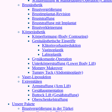
Schläfenlifting & Mandelaugen-Operation (Cantho
Brustästhetik
Brustvergrößerung
Brustimplantat-Revision
Bruststraffung
Bruststraffung mit Implantat
Brustverkleinerung
Körperästhetik
Körperformung (Body Contouring)
Genitalästhetische Eingriffe
Klitorisvorhautreduktion
Vaginoplastik
Labioplastik
Gynäkomastie-Operation
Unterkörperstraffung (Lower Body Lift)
Mommy Makeover
Tummy Tuck (Abdominoplasty)
Vaser-Liposuktion
Extremitäten
Armstraffung (Arm Lift)
Gesäßaugmentation
Buttock Lift (Gesäßstraffung)
Oberschenkelstraffung
Unsere Pakete
Brustvergrößerung in der Türkei