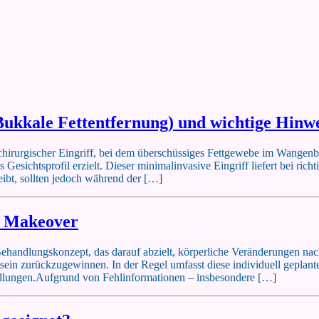
Bukkale Fettentfernung) und wichtige Hinw
h-chirurgischer Eingriff, bei dem überschüssiges Fettgewebe im Wangenb
s Gesichtsprofil erzielt. Dieser minimalinvasive Eingriff liefert bei ric
eibt, sollten jedoch während der […]
y Makeover
handlungskonzept, das darauf abzielt, körperliche Veränderungen nac
stsein zurückzugewinnen. In der Regel umfasst diese individuell geplan
ndlungen.Aufgrund von Fehlinformationen – insbesondere […]