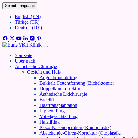
Select Language
English (EN)
Türkçe (TR)
Deutsch (DE)
Startseite
Über mich
Ästhetische Chirurgie
Gesicht und Hals
Augenbrauenlifting
Bukkale Fettentfernung (Bichektomie)
Doppelkinnkorrektur
Ästhetische Lidchirurgie
Facelift
Haartransplantation
Lippenlifting
Mittelgesichtslifting
Halslifting
Piezo-Nasenoperation (Rhinoplastik)
Abstehende-Ohren-Korrektur (Otoplastik)