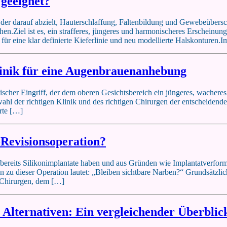
 geeignet?
ff, der darauf abzielt, Hauterschlaffung, Faltenbildung und Gewebeübers
.Ziel ist es, ein strafferes, jüngeres und harmonischeres Erscheinung
für eine klar definierte Kieferlinie und neu modellierte Halskonturen.
Klinik für eine Augenbrauenanhebung
scher Eingriff, der dem oberen Gesichtsbereich ein jüngeres, wacheres 
ahl der richtigen Klinik und des richtigen Chirurgen der entscheidend
erte […]
-Revisionsoperation?
 bereits Silikonimplantate haben und aus Gründen wie Implantatverform
n zu dieser Operation lautet: „Bleiben sichtbare Narben?“ Grundsätzli
 Chirurgen, dem […]
e Alternativen: Ein vergleichender Überblic