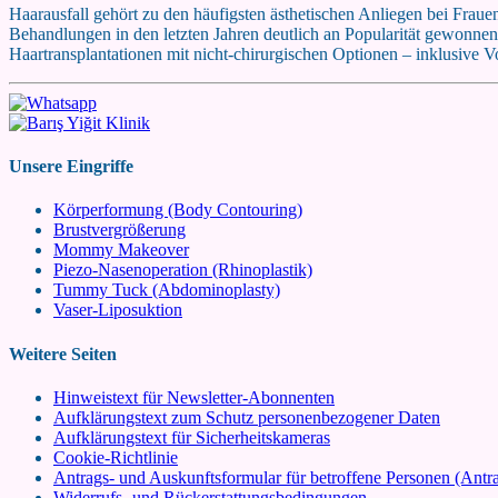
Haarausfall gehört zu den häufigsten ästhetischen Anliegen bei Fraue
Behandlungen in den letzten Jahren deutlich an Popularität gewonnen
Haartransplantationen mit nicht-chirurgischen Optionen – inklusive 
Unsere Eingriffe
Körperformung (Body Contouring)
Brustvergrößerung
Mommy Makeover
Piezo-Nasenoperation (Rhinoplastik)
Tummy Tuck (Abdominoplasty)
Vaser-Liposuktion
Weitere Seiten
Hinweistext für Newsletter-Abonnenten
Aufklärungstext zum Schutz personenbezogener Daten
Aufklärungstext für Sicherheitskameras
Cookie-Richtlinie
Antrags- und Auskunftsformular für betroffene Personen (Ant
Widerrufs- und Rückerstattungsbedingungen