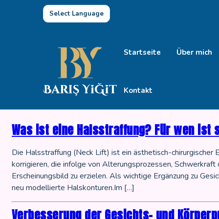
Select Language
Startseite
Über mich
Kontakt
Was ist eine Halsstraffung? Für wen ist 
Die Halsstraffung (Neck Lift) ist ein ästhetisch-chirurgischer
korrigieren, die infolge von Alterungsprozessen, Schwerkraft
Erscheinungsbild zu erzielen. Als wichtige Ergänzung zu Gesic
neu modellierte Halskonturen.Im […]
Verbesserung der Gesichts- und Körperp