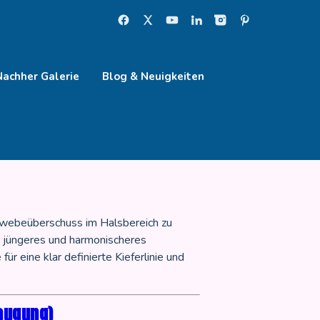
Nachher Galerie
Blog & Neuigkeiten
d Gewebeüberschuss im Halsbereich zu
s, jüngeres und harmonischeres
r eine klar definierte Kieferlinie und
augung)