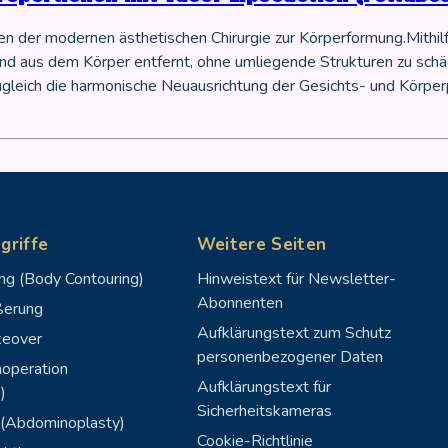
en der modernen ästhetischen Chirurgie zur Körperformung.Mithilf
nd aus dem Körper entfernt, ohne umliegende Strukturen zu schä
gleich die harmonische Neuausrichtung der Gesichts- und Körper
griffe
Weitere Seiten
ng (Body Contouring)
Hinweistext für Newsletter-
Abonnenten
ßerung
Aufklärungstext zum Schutz
eover
personenbezogener Daten
operation
Aufklärungstext für
)
Sicherheitskameras
(Abdominoplasty)
Cookie-Richtlinie