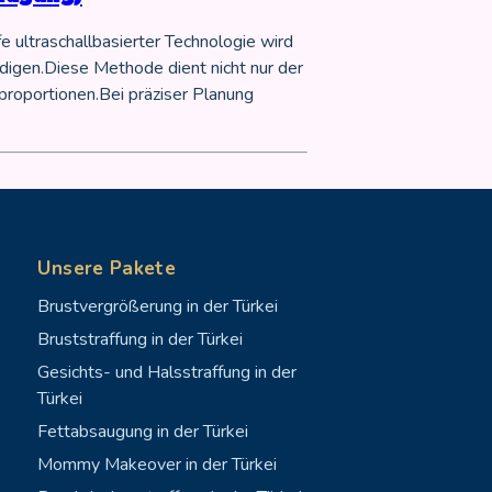
e ultraschallbasierter Technologie wird
digen.Diese Methode dient nicht nur der
proportionen.Bei präziser Planung
Unsere Pakete
Brustvergrößerung in der Türkei
Bruststraffung in der Türkei
Gesichts- und Halsstraffung in der
Türkei
Fettabsaugung in der Türkei
Mommy Makeover in der Türkei