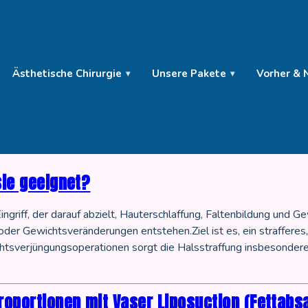
Ästhetische Chirurgie
Unsere Pakete
Vorher & 
sie geeignet?
 Eingriff, der darauf abzielt, Hauterschlaffung, Faltenbildung un
 oder Gewichtsveränderungen entstehen.Ziel ist es, ein straffere
htsverjüngungsoperationen sorgt die Halsstraffung insbesondere fü
roportionen mit Vaser Liposuction (Fettabs