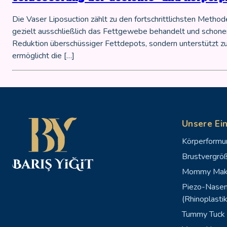
Die Vaser Liposuction zählt zu den fortschrittlichsten Method
gezielt ausschließlich das Fettgewebe behandelt und schone
Reduktion überschüssiger Fettdepots, sondern unterstützt zu
ermöglicht die […]
Unsere Ein
Körperformu
Brustvergrö
Mommy Mak
Piezo-Nasen
(Rhinoplastik
Tummy Tuck 