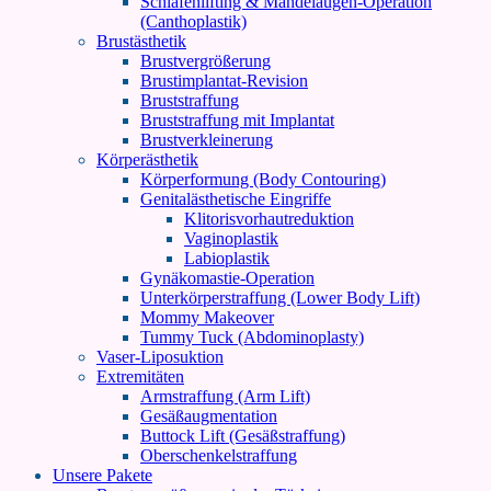
Schläfenlifting & Mandelaugen-Operation
(Canthoplastik)
Brustästhetik
Brustvergrößerung
Brustimplantat-Revision
Bruststraffung
Bruststraffung mit Implantat
Brustverkleinerung
Körperästhetik
Körperformung (Body Contouring)
Genitalästhetische Eingriffe
Klitorisvorhautreduktion
Vaginoplastik
Labioplastik
Gynäkomastie-Operation
Unterkörperstraffung (Lower Body Lift)
Mommy Makeover
Tummy Tuck (Abdominoplasty)
Vaser-Liposuktion
Extremitäten
Armstraffung (Arm Lift)
Gesäßaugmentation
Buttock Lift (Gesäßstraffung)
Oberschenkelstraffung
Unsere Pakete