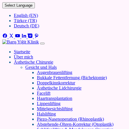
Select Language
English (EN)
Türkçe (TR)
Deutsch (DE)
Startseite
Über mich
Ästhetische Chirurgie
Gesicht und Hals
Augenbrauenlifting
Bukkale Fettentfernung (Bichektomie)
Doppelkinnkorrektur
Ästhetische Lidchirurgie
Facelift
Haartransplantation
Lippenlifting
Mittelgesichtslifting
Halslifting
Piezo-Nasenoperation (Rhinoplastik)
Abstehende-Ohren-Korrektur (Otoplastik)