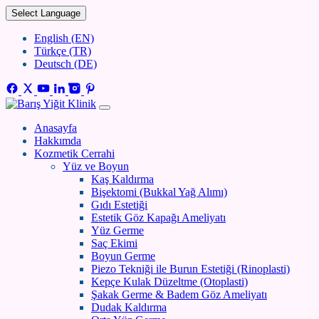
Select Language
English (EN)
Türkçe (TR)
Deutsch (DE)
Anasayfa
Hakkımda
Kozmetik Cerrahi
Yüz ve Boyun
Kaş Kaldırma
Bişektomi (Bukkal Yağ Alımı)
Gıdı Estetiği
Estetik Göz Kapağı Ameliyatı
Yüz Germe
Saç Ekimi
Boyun Germe
Piezo Tekniği ile Burun Estetiği (Rinoplasti)
Kepçe Kulak Düzeltme (Otoplasti)
Şakak Germe & Badem Göz Ameliyatı
Dudak Kaldırma