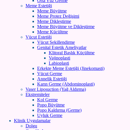
Orta Yüz Germe
Meme Estetiği
Meme Büyütme
Meme Protez Değişimi
Meme Dikleştirme
Meme Büyütme ve Dikleştirme
Meme Küçültme
Vücut Estetiği
Vücut Şekillendirme
Genital Estetik Ameliyatlar
Klitoral Başlık Küçültme
Vajinoplasti
Labioplasti
Erkekte Meme Estetiği (Jinekomasti)
Vücut Germe
Annelik Estetiği
Karın Germe (Abdominoplasti)
Vaser Liposuction (Yağ Aldırma)
Ekstremiteler
Kol Germe
Popo Büyütme
Popo Kaldırma (Germe)
Uyluk Germe
Klinik Uygulamalar
Dolgu