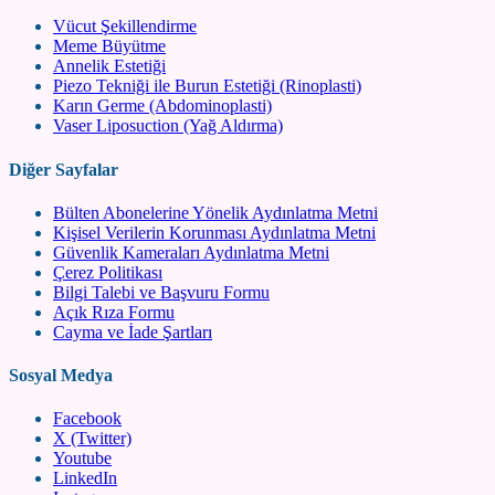
Vücut Şekillendirme
Meme Büyütme
Annelik Estetiği
Piezo Tekniği ile Burun Estetiği (Rinoplasti)
Karın Germe (Abdominoplasti)
Vaser Liposuction (Yağ Aldırma)
Diğer Sayfalar
Bülten Abonelerine Yönelik Aydınlatma Metni
Kişisel Verilerin Korunması Aydınlatma Metni
Güvenlik Kameraları Aydınlatma Metni
Çerez Politikası
Bilgi Talebi ve Başvuru Formu
Açık Rıza Formu
Cayma ve İade Şartları
Sosyal Medya
Facebook
X (Twitter)
Youtube
LinkedIn