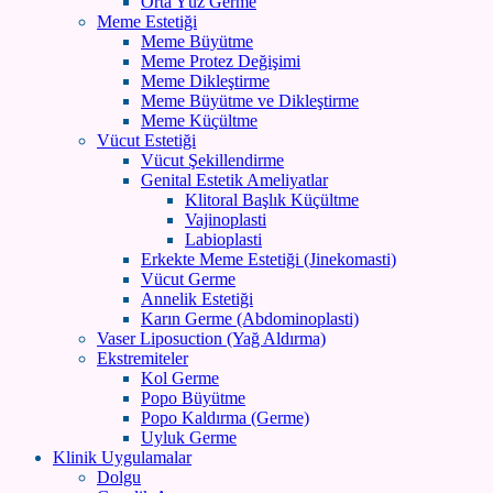
Orta Yüz Germe
Meme Estetiği
Meme Büyütme
Meme Protez Değişimi
Meme Dikleştirme
Meme Büyütme ve Dikleştirme
Meme Küçültme
Vücut Estetiği
Vücut Şekillendirme
Genital Estetik Ameliyatlar
Klitoral Başlık Küçültme
Vajinoplasti
Labioplasti
Erkekte Meme Estetiği (Jinekomasti)
Vücut Germe
Annelik Estetiği
Karın Germe (Abdominoplasti)
Vaser Liposuction (Yağ Aldırma)
Ekstremiteler
Kol Germe
Popo Büyütme
Popo Kaldırma (Germe)
Uyluk Germe
Klinik Uygulamalar
Dolgu