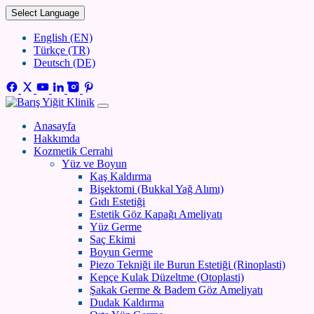
Select Language
English (EN)
Türkçe (TR)
Deutsch (DE)
Anasayfa
Hakkımda
Kozmetik Cerrahi
Yüz ve Boyun
Kaş Kaldırma
Bişektomi (Bukkal Yağ Alımı)
Gıdı Estetiği
Estetik Göz Kapağı Ameliyatı
Yüz Germe
Saç Ekimi
Boyun Germe
Piezo Tekniği ile Burun Estetiği (Rinoplasti)
Kepçe Kulak Düzeltme (Otoplasti)
Şakak Germe & Badem Göz Ameliyatı
Dudak Kaldırma