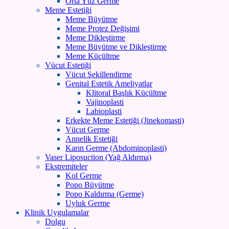
Orta Yüz Germe
Meme Estetiği
Meme Büyütme
Meme Protez Değişimi
Meme Dikleştirme
Meme Büyütme ve Dikleştirme
Meme Küçültme
Vücut Estetiği
Vücut Şekillendirme
Genital Estetik Ameliyatlar
Klitoral Başlık Küçültme
Vajinoplasti
Labioplasti
Erkekte Meme Estetiği (Jinekomasti)
Vücut Germe
Annelik Estetiği
Karın Germe (Abdominoplasti)
Vaser Liposuction (Yağ Aldırma)
Ekstremiteler
Kol Germe
Popo Büyütme
Popo Kaldırma (Germe)
Uyluk Germe
Klinik Uygulamalar
Dolgu