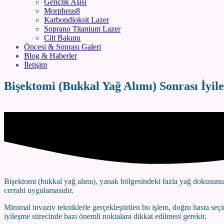
Gençlik Aşısı
Morpheus8
Karbondioksit Lazer
Soprano Titanium Lazer
Cilt Bakımı
Öncesi & Sonrası Galeri
Blog & Haberler
İletişim
Bişektomi (Bukkal Yağ Alımı) Sonrası İyil
Bişektomi (bukkal yağ alımı), yanak bölgesindeki fazla yağ dokusunun ko
cerrahi uygulamasıdır.
Minimal invaziv tekniklerle gerçekleştirilen bu işlem, doğru hasta seç
iyileşme sürecinde bazı önemli noktalara dikkat edilmesi gerekir.