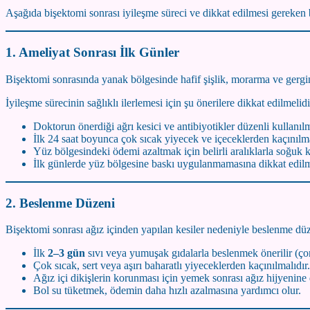
Aşağıda bişektomi sonrası iyileşme süreci ve dikkat edilmesi gereken 
1. Ameliyat Sonrası İlk Günler
Bişektomi sonrasında yanak bölgesinde hafif şişlik, morarma ve gergin
İyileşme sürecinin sağlıklı ilerlemesi için şu önerilere dikkat edilmelidi
Doktorun önerdiği ağrı kesici ve antibiyotikler düzenli kullanılm
İlk 24 saat boyunca çok sıcak yiyecek ve içeceklerden kaçınılma
Yüz bölgesindeki ödemi azaltmak için belirli aralıklarla soğuk 
İlk günlerde yüz bölgesine baskı uygulanmamasına dikkat edilm
2. Beslenme Düzeni
Bişektomi sonrası ağız içinden yapılan kesiler nedeniyle beslenme dü
İlk
2–3 gün
sıvı veya yumuşak gıdalarla beslenmek önerilir (çor
Çok sıcak, sert veya aşırı baharatlı yiyeceklerden kaçınılmalıdır.
Ağız içi dikişlerin korunması için yemek sonrası ağız hijyenine 
Bol su tüketmek, ödemin daha hızlı azalmasına yardımcı olur.