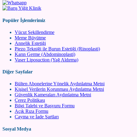
Popüler İşlemlerimiz
Vücut Şekillendirme
Meme Büyütme
Annelik Estetiği
Piezo Tekniği ile Burun Estetiği (Rinoplasti)
Karın Germe (Abdominoplasti)
Vaser Liposuction (Yağ Aldırma)
Diğer Sayfalar
Bülten Abonelerine Yönelik Aydınlatma Metni
Kişisel Verilerin Korunması Aydınlatma Metni
Güvenlik Kameraları Aydınlatma Metni
Çerez Politikası
Bilgi Talebi ve Başvuru Formu
Açık Rıza Formu
Cayma ve İade Şartları
Sosyal Medya