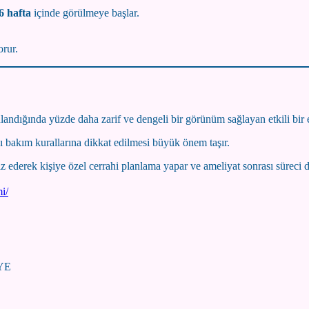
6 hafta
içinde görülmeye başlar.
orur.
andığında yüzde daha zarif ve dengeli bir görünüm sağlayan etkili bir 
ı bakım kurallarına dikkat edilmesi büyük önem taşır.
iz ederek kişiye özel cerrahi planlama yapar ve ameliyat sonrası süreci dü
i/
İYE