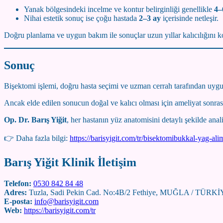
Yanak bölgesindeki incelme ve kontur belirginliği genellikle
4–
Nihai estetik sonuç ise çoğu hastada
2–3 ay
içerisinde netleşir.
Doğru planlama ve uygun bakım ile sonuçlar uzun yıllar kalıcılığını k
Sonuç
Bişektomi işlemi, doğru hasta seçimi ve uzman cerrah tarafından uygul
Ancak elde edilen sonucun doğal ve kalıcı olması için ameliyat sonras
Op. Dr. Barış Yiğit
, her hastanın yüz anatomisini detaylı şekilde anal
👉 Daha fazla bilgi:
https://barisyigit.com/tr/bisektomibukkal-yag-alim
Barış Yiğit Klinik İletişim
Telefon:
0530 842 84 48
Adres:
Tuzla, Sadi Pekin Cad. No:4B/2 Fethiye, MUĞLA / TÜRK
E-posta:
info@barisyigit.com
Web:
https://barisyigit.com/tr