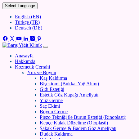
Select Language
English (EN)
Türkçe (TR)
Deutsch (DE)
Anasayfa
Hakkımda
Kozmetik Cerrahi
Yüz ve Boyun
Kaş Kaldırma
Bişektomi (Bukkal Yağ Alımı)
Gıdı Estetiği
Estetik Göz Kapağı Ameliyatı
Yüz Germe
Saç Ekimi
Boyun Germe
Piezo Tekniği ile Burun Estetiği (Rinoplasti)
Kepçe Kulak Düzeltme (Otoplasti)
Şakak Germe & Badem Göz Ameliyatı
Dudak Kaldırma