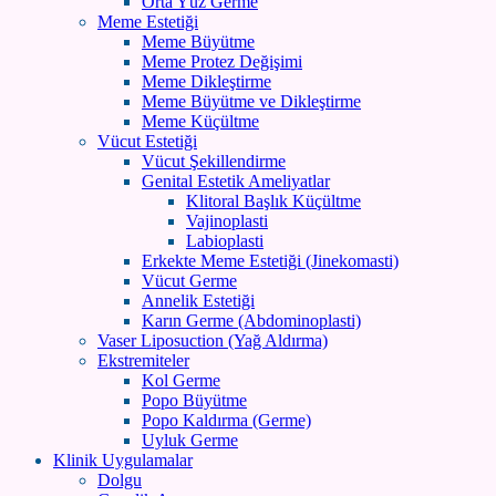
Orta Yüz Germe
Meme Estetiği
Meme Büyütme
Meme Protez Değişimi
Meme Dikleştirme
Meme Büyütme ve Dikleştirme
Meme Küçültme
Vücut Estetiği
Vücut Şekillendirme
Genital Estetik Ameliyatlar
Klitoral Başlık Küçültme
Vajinoplasti
Labioplasti
Erkekte Meme Estetiği (Jinekomasti)
Vücut Germe
Annelik Estetiği
Karın Germe (Abdominoplasti)
Vaser Liposuction (Yağ Aldırma)
Ekstremiteler
Kol Germe
Popo Büyütme
Popo Kaldırma (Germe)
Uyluk Germe
Klinik Uygulamalar
Dolgu