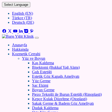
Select Language
English (EN)
Türkçe (TR)
Deutsch (DE)
Anasayfa
Hakkımda
Kozmetik Cerrahi
Yüz ve Boyun
Kaş Kaldırma
Bişektomi (Bukkal Yağ Alımı)
Gıdı Estetiği
Estetik Göz Kapağı Ameliyatı
Yüz Germe
Saç Ekimi
Boyun Germe
Piezo Tekniği ile Burun Estetiği (Rinoplasti)
Kepçe Kulak Düzeltme (Otoplasti)
Şakak Germe & Badem Göz Ameliyatı
Dudak Kaldırma