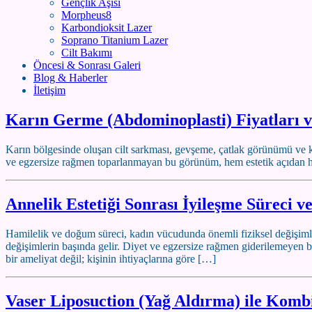
Gençlik Aşısı
Morpheus8
Karbondioksit Lazer
Soprano Titanium Lazer
Cilt Bakımı
Öncesi & Sonrası Galeri
Blog & Haberler
İletişim
Karın Germe (Abdominoplasti) Fiyatları v
Karın bölgesinde oluşan cilt sarkması, gevşeme, çatlak görünümü ve kar
ve egzersize rağmen toparlanmayan bu görünüm, hem estetik açıdan h
Annelik Estetiği Sonrası İyileşme Süreci 
Hamilelik ve doğum süreci, kadın vücudunda önemli fiziksel değişimle
değişimlerin başında gelir. Diyet ve egzersize rağmen giderilemeyen 
bir ameliyat değil; kişinin ihtiyaçlarına göre […]
Vaser Liposuction (Yağ Aldırma) ile Kombi