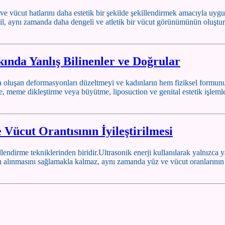
ve vücut hatlarını daha estetik bir şekilde şekillendirmek amacıyla uy
eğil, aynı zamanda daha dengeli ve atletik bir vücut görünümünün oluştu
nda Yanlış Bilinenler ve Doğrular
oluşan deformasyonları düzeltmeyi ve kadınların hem fiziksel formun
 meme dikleştirme veya büyütme, liposuction ve genital estetik işlemleri
 Vücut Orantısının İyileştirilmesi
llendirme tekniklerinden biridir.Ultrasonik enerji kullanılarak yalnızca
arın alınmasını sağlamakla kalmaz, aynı zamanda yüz ve vücut oranların