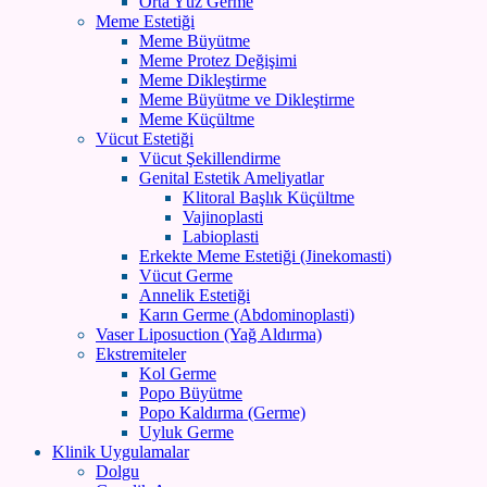
Orta Yüz Germe
Meme Estetiği
Meme Büyütme
Meme Protez Değişimi
Meme Dikleştirme
Meme Büyütme ve Dikleştirme
Meme Küçültme
Vücut Estetiği
Vücut Şekillendirme
Genital Estetik Ameliyatlar
Klitoral Başlık Küçültme
Vajinoplasti
Labioplasti
Erkekte Meme Estetiği (Jinekomasti)
Vücut Germe
Annelik Estetiği
Karın Germe (Abdominoplasti)
Vaser Liposuction (Yağ Aldırma)
Ekstremiteler
Kol Germe
Popo Büyütme
Popo Kaldırma (Germe)
Uyluk Germe
Klinik Uygulamalar
Dolgu