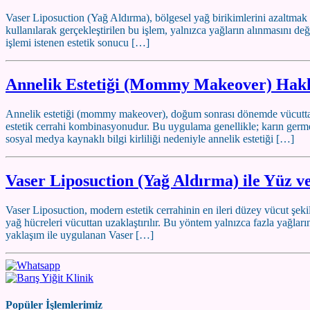
Vaser Liposuction (Yağ Aldırma), bölgesel yağ birikimlerini azaltmak 
kullanılarak gerçekleştirilen bu işlem, yalnızca yağların alınmasını d
işlemi istenen estetik sonucu […]
Annelik Estetiği (Mommy Makeover) Hakkı
Annelik estetiği (mommy makeover), doğum sonrası dönemde vücutta 
estetik cerrahi kombinasyonudur. Bu uygulama genellikle; karın germe,
sosyal medya kaynaklı bilgi kirliliği nedeniyle annelik estetiği […]
Vaser Liposuction (Yağ Aldırma) ile Yüz ve
Vaser Liposuction, modern estetik cerrahinin en ileri düzey vücut şeki
yağ hücreleri vücuttan uzaklaştırılır. Bu yöntem yalnızca fazla yağl
yaklaşım ile uygulanan Vaser […]
Popüler İşlemlerimiz