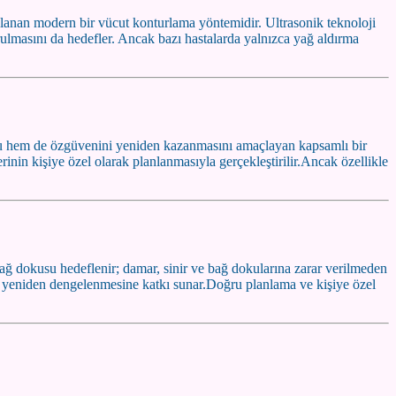
gulanan modern bir vücut konturlama yöntemidir. Ultrasonik teknoloji
rulmasını da hedefler. Ancak bazı hastalarda yalnızca yağ aldırma
u hem de özgüvenini yeniden kazanmasını amaçlayan kapsamlı bir
nin kişiye özel olarak planlanmasıyla gerçekleştirilir.Ancak özellikle
 yağ dokusu hedeflenir; damar, sinir ve bağ dokularına zarar verilmeden
ın yeniden dengelenmesine katkı sunar.Doğru planlama ve kişiye özel