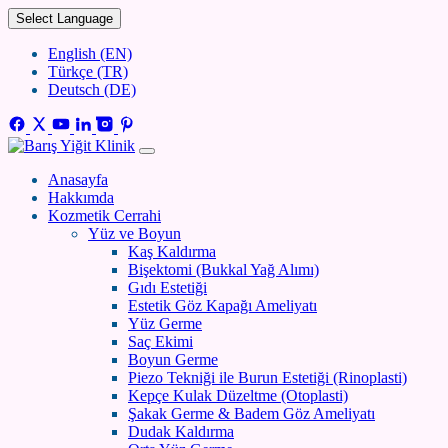
Select Language
English (EN)
Türkçe (TR)
Deutsch (DE)
Anasayfa
Hakkımda
Kozmetik Cerrahi
Yüz ve Boyun
Kaş Kaldırma
Bişektomi (Bukkal Yağ Alımı)
Gıdı Estetiği
Estetik Göz Kapağı Ameliyatı
Yüz Germe
Saç Ekimi
Boyun Germe
Piezo Tekniği ile Burun Estetiği (Rinoplasti)
Kepçe Kulak Düzeltme (Otoplasti)
Şakak Germe & Badem Göz Ameliyatı
Dudak Kaldırma