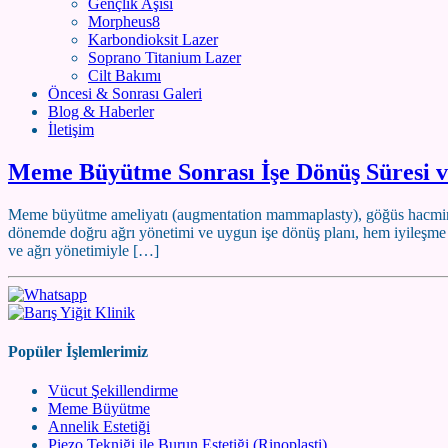
Gençlik Aşısı
Morpheus8
Karbondioksit Lazer
Soprano Titanium Lazer
Cilt Bakımı
Öncesi & Sonrası Galeri
Blog & Haberler
İletişim
Meme Büyütme Sonrası İşe Dönüş Süresi v
Meme büyütme ameliyatı (augmentation mammaplasty), göğüs hacmini ar
dönemde doğru ağrı yönetimi ve uygun işe dönüş planı, hem iyileşme 
ve ağrı yönetimiyle […]
Popüler İşlemlerimiz
Vücut Şekillendirme
Meme Büyütme
Annelik Estetiği
Piezo Tekniği ile Burun Estetiği (Rinoplasti)