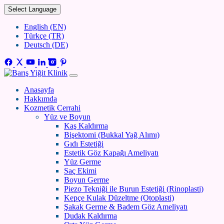
Select Language
English (EN)
Türkçe (TR)
Deutsch (DE)
Anasayfa
Hakkımda
Kozmetik Cerrahi
Yüz ve Boyun
Kaş Kaldırma
Bişektomi (Bukkal Yağ Alımı)
Gıdı Estetiği
Estetik Göz Kapağı Ameliyatı
Yüz Germe
Saç Ekimi
Boyun Germe
Piezo Tekniği ile Burun Estetiği (Rinoplasti)
Kepçe Kulak Düzeltme (Otoplasti)
Şakak Germe & Badem Göz Ameliyatı
Dudak Kaldırma