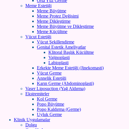
Orta Yüz Germe
Meme Estetiği
Meme Büyütme
Meme Protez Değişimi
Meme Dikleştirme
Meme Büyütme ve Dikleştirme
Meme Küçültme
Vücut Estetiği
Vücut Şekillendirme
Genital Estetik Ameliyatlar
Klitoral Başlık Küçültme
Vajinoplasti
Labioplasti
Erkekte Meme Estetiği (Jinekomasti)
Vücut Germe
Annelik Estetiği
Karın Germe (Abdominoplasti)
Vaser Liposuction (Yağ Aldırma)
Ekstremiteler
Kol Germe
Popo Büyütme
Popo Kaldırma (Germe)
Uyluk Germe
Klinik Uygulamalar
Dolgu