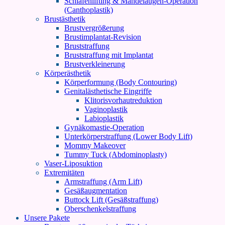
Schläfenlifting & Mandelaugen-Operation
(Canthoplastik)
Brustästhetik
Brustvergrößerung
Brustimplantat-Revision
Bruststraffung
Bruststraffung mit Implantat
Brustverkleinerung
Körperästhetik
Körperformung (Body Contouring)
Genitalästhetische Eingriffe
Klitorisvorhautreduktion
Vaginoplastik
Labioplastik
Gynäkomastie-Operation
Unterkörperstraffung (Lower Body Lift)
Mommy Makeover
Tummy Tuck (Abdominoplasty)
Vaser-Liposuktion
Extremitäten
Armstraffung (Arm Lift)
Gesäßaugmentation
Buttock Lift (Gesäßstraffung)
Oberschenkelstraffung
Unsere Pakete