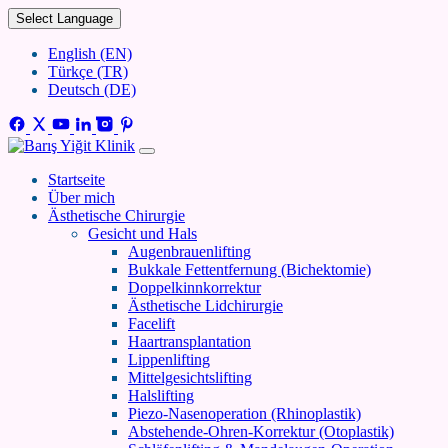
Select Language
English (EN)
Türkçe (TR)
Deutsch (DE)
Startseite
Über mich
Ästhetische Chirurgie
Gesicht und Hals
Augenbrauenlifting
Bukkale Fettentfernung (Bichektomie)
Doppelkinnkorrektur
Ästhetische Lidchirurgie
Facelift
Haartransplantation
Lippenlifting
Mittelgesichtslifting
Halslifting
Piezo-Nasenoperation (Rhinoplastik)
Abstehende-Ohren-Korrektur (Otoplastik)