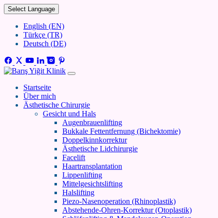
Select Language
English (EN)
Türkçe (TR)
Deutsch (DE)
Startseite
Über mich
Ästhetische Chirurgie
Gesicht und Hals
Augenbrauenlifting
Bukkale Fettentfernung (Bichektomie)
Doppelkinnkorrektur
Ästhetische Lidchirurgie
Facelift
Haartransplantation
Lippenlifting
Mittelgesichtslifting
Halslifting
Piezo-Nasenoperation (Rhinoplastik)
Abstehende-Ohren-Korrektur (Otoplastik)