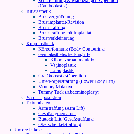
Schläfenlifting & Mandelaugen-Operation
(Canthoplastik)
Brustästhetik
Brustvergrößerung
Brustimplantat-Revision
Bruststraffung
Bruststraffung mit Implantat
Brustverkleinerung
Körperästhetik
Körperformung (Body Contouring)
Genitalästhetische Eingriffe
Klitorisvorhautreduktion
Vaginoplastik
Labioplastik
Gynäkomastie-Operation
Unterkörperstraffung (Lower Body Lift)
Mommy Makeover
Tummy Tuck (Abdominoplasty)
Vaser-Liposuktion
Extremitäten
Armstraffung (Arm Lift)
Gesäßaugmentation
Buttock Lift (Gesäßstraffung)
Oberschenkelstraffung
Unsere Pakete