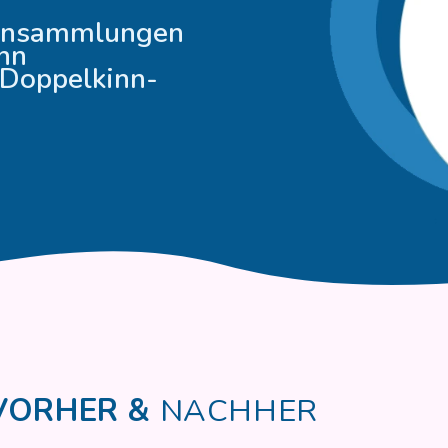
ttansammlungen
nn
 Doppelkinn-
VORHER &
NACHHER