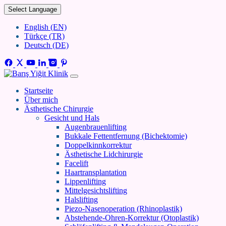
Select Language
English (EN)
Türkçe (TR)
Deutsch (DE)
Startseite
Über mich
Ästhetische Chirurgie
Gesicht und Hals
Augenbrauenlifting
Bukkale Fettentfernung (Bichektomie)
Doppelkinnkorrektur
Ästhetische Lidchirurgie
Facelift
Haartransplantation
Lippenlifting
Mittelgesichtslifting
Halslifting
Piezo-Nasenoperation (Rhinoplastik)
Abstehende-Ohren-Korrektur (Otoplastik)