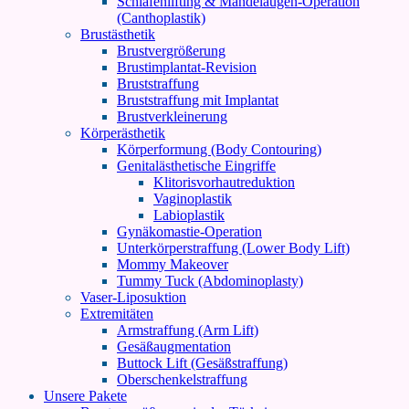
Schläfenlifting & Mandelaugen-Operation
(Canthoplastik)
Brustästhetik
Brustvergrößerung
Brustimplantat-Revision
Bruststraffung
Bruststraffung mit Implantat
Brustverkleinerung
Körperästhetik
Körperformung (Body Contouring)
Genitalästhetische Eingriffe
Klitorisvorhautreduktion
Vaginoplastik
Labioplastik
Gynäkomastie-Operation
Unterkörperstraffung (Lower Body Lift)
Mommy Makeover
Tummy Tuck (Abdominoplasty)
Vaser-Liposuktion
Extremitäten
Armstraffung (Arm Lift)
Gesäßaugmentation
Buttock Lift (Gesäßstraffung)
Oberschenkelstraffung
Unsere Pakete