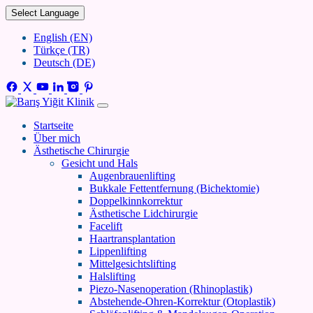
Select Language
English (EN)
Türkçe (TR)
Deutsch (DE)
Startseite
Über mich
Ästhetische Chirurgie
Gesicht und Hals
Augenbrauenlifting
Bukkale Fettentfernung (Bichektomie)
Doppelkinnkorrektur
Ästhetische Lidchirurgie
Facelift
Haartransplantation
Lippenlifting
Mittelgesichtslifting
Halslifting
Piezo-Nasenoperation (Rhinoplastik)
Abstehende-Ohren-Korrektur (Otoplastik)