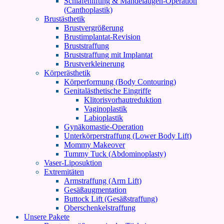
Schläfenlifting & Mandelaugen-Operation
(Canthoplastik)
Brustästhetik
Brustvergrößerung
Brustimplantat-Revision
Bruststraffung
Bruststraffung mit Implantat
Brustverkleinerung
Körperästhetik
Körperformung (Body Contouring)
Genitalästhetische Eingriffe
Klitorisvorhautreduktion
Vaginoplastik
Labioplastik
Gynäkomastie-Operation
Unterkörperstraffung (Lower Body Lift)
Mommy Makeover
Tummy Tuck (Abdominoplasty)
Vaser-Liposuktion
Extremitäten
Armstraffung (Arm Lift)
Gesäßaugmentation
Buttock Lift (Gesäßstraffung)
Oberschenkelstraffung
Unsere Pakete