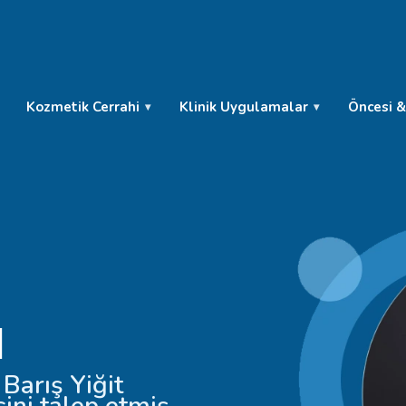
Kozmetik Cerrahi
Klinik Uygulamalar
Öncesi &
ı
 Barış Yiğit
ni talep etmiş