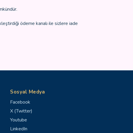
ümkündür.
leştirdiği ödeme kanalı ile sizlere iade
Sosyal Medya
Facebook
X (Twitter)
Youtube
LinkedIn