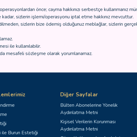
ve operasyonlardan önce; cayma hakkınızı serbestçe kullanmanız m
 kadar, sizlerin işlemi/operasyonu iptal etme hakkınız mevcuttur.
dilmeden, sizlerin bize ödemiş olduğunuz meblağlar, sizlerin gerçek
ılamaz.
si ile kullanılabilir.
ya da mesafeli sözleşme olarak yorumlanamaz.
lemlerimiz
Diğer Sayfalar
endirme
Bülten Abonelerine Yönelik
Aydınlatma Metni
tme
Kişisel Verilerin Korunması
tiği
Aydınlatma Metni
 ile Burun Estetiği