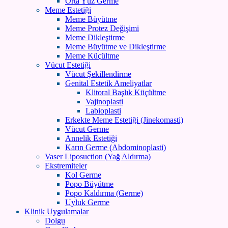
Orta Yüz Germe
Meme Estetiği
Meme Büyütme
Meme Protez Değişimi
Meme Dikleştirme
Meme Büyütme ve Dikleştirme
Meme Küçültme
Vücut Estetiği
Vücut Şekillendirme
Genital Estetik Ameliyatlar
Klitoral Başlık Küçültme
Vajinoplasti
Labioplasti
Erkekte Meme Estetiği (Jinekomasti)
Vücut Germe
Annelik Estetiği
Karın Germe (Abdominoplasti)
Vaser Liposuction (Yağ Aldırma)
Ekstremiteler
Kol Germe
Popo Büyütme
Popo Kaldırma (Germe)
Uyluk Germe
Klinik Uygulamalar
Dolgu