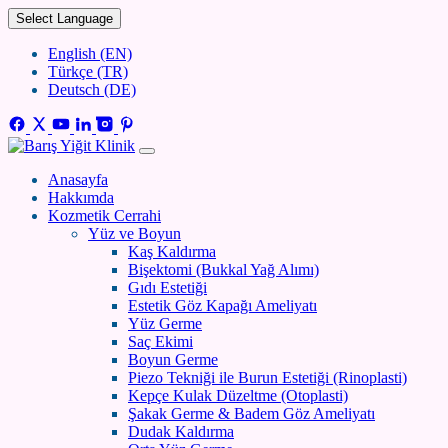
Select Language
English (EN)
Türkçe (TR)
Deutsch (DE)
Anasayfa
Hakkımda
Kozmetik Cerrahi
Yüz ve Boyun
Kaş Kaldırma
Bişektomi (Bukkal Yağ Alımı)
Gıdı Estetiği
Estetik Göz Kapağı Ameliyatı
Yüz Germe
Saç Ekimi
Boyun Germe
Piezo Tekniği ile Burun Estetiği (Rinoplasti)
Kepçe Kulak Düzeltme (Otoplasti)
Şakak Germe & Badem Göz Ameliyatı
Dudak Kaldırma