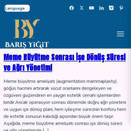
Select Language
Meme Büyütme Sonrası İşe Dönüş Süresi
ve Ağrı Yönetimi
Meme büyütme ameliyatı (augmentation mammaplasty),
göğüs hacmini artırarak vücut oranlarını dengeleyen ve
özgüveni güçlendiren en yaygın estetik cerrahi işlemlerden
biridir.Ancak operasyon sonrası dönemde doğru ağrı yönetimi
ve uygun işe dönüş planı, hem iyileşme sürecinin konforu hem
de estetik sonucun kalıcılığı açısından büyük önem taşır.
Aşağıda, meme büyütme ameliyatı sonrası işe dönüş süreci
ve ağrı yönetimiyle […]