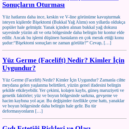
Sonuçların Oturması
Yüz hatlarını daha ince, keskin ve V-line görünüme kavuşturmak
isteyen kişilerde Bişektomi (Bukkal Yağ Alımı) son yıllarda oldukça
popüler hale gelmiştir. Yanak içinden alınan bukkal yağ dokusu
sayesinde yüzün alt ve orta bölgesinde daha belirgin bir kontur elde
edilir. Ancak bu işlemi düşünen hastaların en çok merak ettiği konu
şudur:“Bişektomi sonuçları ne zaman görülür?” Cevap, […]
Yüz Germe (Facelift) Nedir? Kimler İçin
Uygundur?
Yüz Germe (Facelift) Nedir? Kimler İçin Uygundur? Zamanla ciltte
meydana gelen yaşlanma belirtileri, yüzün genel ifadesini belirgin
şekilde etkileyebilir. Yer çekimi, kolajen kaybı, güneş maruziyeti ve
genetik faktörler; yüz ve boyun bölgesinde sarkma, gevşeme ve
hacim kaybına yol açar. Bu değişimler özellikle çene hattı, yanaklar
ve boyun bölgesinde daha belirgin hale gelir. Bu tür
deformasyonların […]
Gıdı Estetiği Riskleri ve Olası