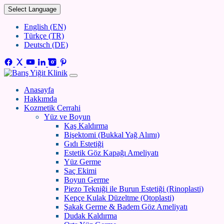
Select Language
English (EN)
Türkçe (TR)
Deutsch (DE)
Anasayfa
Hakkımda
Kozmetik Cerrahi
Yüz ve Boyun
Kaş Kaldırma
Bişektomi (Bukkal Yağ Alımı)
Gıdı Estetiği
Estetik Göz Kapağı Ameliyatı
Yüz Germe
Saç Ekimi
Boyun Germe
Piezo Tekniği ile Burun Estetiği (Rinoplasti)
Kepçe Kulak Düzeltme (Otoplasti)
Şakak Germe & Badem Göz Ameliyatı
Dudak Kaldırma