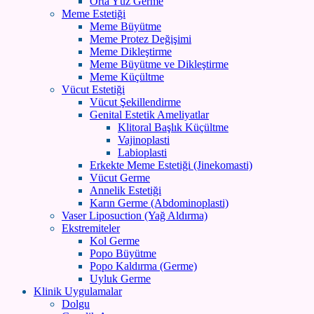
Orta Yüz Germe
Meme Estetiği
Meme Büyütme
Meme Protez Değişimi
Meme Dikleştirme
Meme Büyütme ve Dikleştirme
Meme Küçültme
Vücut Estetiği
Vücut Şekillendirme
Genital Estetik Ameliyatlar
Klitoral Başlık Küçültme
Vajinoplasti
Labioplasti
Erkekte Meme Estetiği (Jinekomasti)
Vücut Germe
Annelik Estetiği
Karın Germe (Abdominoplasti)
Vaser Liposuction (Yağ Aldırma)
Ekstremiteler
Kol Germe
Popo Büyütme
Popo Kaldırma (Germe)
Uyluk Germe
Klinik Uygulamalar
Dolgu