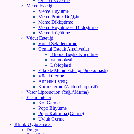
Orta Yüz Germe
Meme Estetiği
Meme Büyütme
Meme Protez Değişimi
Meme Dikleştirme
Meme Büyütme ve Dikleştirme
Meme Küçültme
Vücut Estetiği
Vücut Şekillendirme
Genital Estetik Ameliyatlar
Klitoral Başlık Küçültme
Vajinoplasti
Labioplasti
Erkekte Meme Estetiği (Jinekomasti)
Vücut Germe
Annelik Estetiği
Karın Germe (Abdominoplasti)
Vaser Liposuction (Yağ Aldırma)
Ekstremiteler
Kol Germe
Popo Büyütme
Popo Kaldırma (Germe)
Uyluk Germe
Klinik Uygulamalar
Dolgu