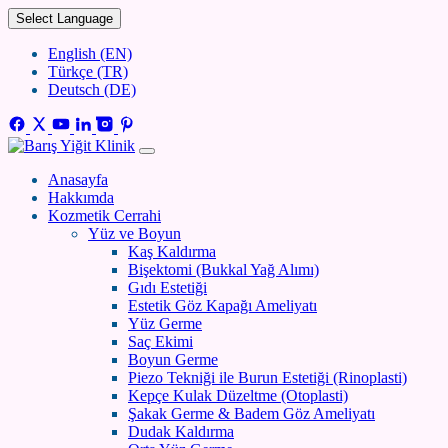
Select Language
English (EN)
Türkçe (TR)
Deutsch (DE)
Anasayfa
Hakkımda
Kozmetik Cerrahi
Yüz ve Boyun
Kaş Kaldırma
Bişektomi (Bukkal Yağ Alımı)
Gıdı Estetiği
Estetik Göz Kapağı Ameliyatı
Yüz Germe
Saç Ekimi
Boyun Germe
Piezo Tekniği ile Burun Estetiği (Rinoplasti)
Kepçe Kulak Düzeltme (Otoplasti)
Şakak Germe & Badem Göz Ameliyatı
Dudak Kaldırma