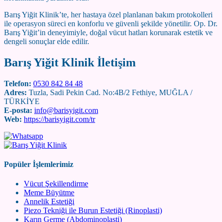
Barış Yiğit Klinik’te, her hastaya özel planlanan bakım protokolleri
ile operasyon süreci en konforlu ve güvenli şekilde yönetilir. Op. Dr.
Barış Yiğit’in deneyimiyle, doğal vücut hatları korunarak estetik ve
dengeli sonuçlar elde edilir.
Barış Yiğit Klinik İletişim
Telefon:
0530 842 84 48
Adres:
Tuzla, Sadi Pekin Cad. No:4B/2 Fethiye, MUĞLA /
TÜRKİYE
E-posta:
info@barisyigit.com
Web:
https://barisyigit.com/tr
Popüler İşlemlerimiz
Vücut Şekillendirme
Meme Büyütme
Annelik Estetiği
Piezo Tekniği ile Burun Estetiği (Rinoplasti)
Karın Germe (Abdominoplasti)