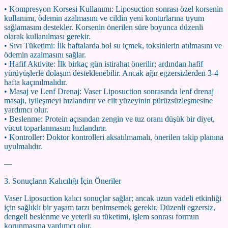
• Kompresyon Korsesi Kullanımı: Liposuction sonrası özel korsenin
kullanımı, ödemin azalmasını ve cildin yeni konturlarına uyum
sağlamasını destekler. Korsenin önerilen süre boyunca düzenli
olarak kullanılması gerekir.
• Sıvı Tüketimi: İlk haftalarda bol su içmek, toksinlerin atılmasını ve
ödemin azalmasını sağlar.
• Hafif Aktivite: İlk birkaç gün istirahat önerilir; ardından hafif
yürüyüşlerle dolaşım desteklenebilir. Ancak ağır egzersizlerden 3-4
hafta kaçınılmalıdır.
• Masaj ve Lenf Drenaj: Vaser Liposuction sonrasında lenf drenaj
masajı, iyileşmeyi hızlandırır ve cilt yüzeyinin pürüzsüzleşmesine
yardımcı olur.
• Beslenme: Protein açısından zengin ve tuz oranı düşük bir diyet,
vücut toparlanmasını hızlandırır.
• Kontroller: Doktor kontrolleri aksatılmamalı, önerilen takip planına
uyulmalıdır.
—
3. Sonuçların Kalıcılığı İçin Öneriler
Vaser Liposuction kalıcı sonuçlar sağlar; ancak uzun vadeli etkinliği
için sağlıklı bir yaşam tarzı benimsemek gerekir. Düzenli egzersiz,
dengeli beslenme ve yeterli su tüketimi, işlem sonrası formun
korunmasına yardımcı olur.