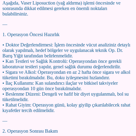
Aşağıda, Vaser Liposuction (yağ aldırma) işlemi öncesinde ve
sonrasında dikkat edilmesi gereken en önemli noktaları
bulabilirsiniz.
—
1. Operasyon Öncesi Hazırlık
• Doktor Değerlendirmesi: İşlem öncesinde vücut analiziniz detaylı
olarak yapılmalı, hedef bölgeler ve uygulanacak teknik Op. Dr.
Barış Yiğit tarafından belirlenmelidir.
• Kan Testleri ve Sağlık Kontrolü: Operasyondan önce gerekli
laboratuvar testleri yapılır, genel sağlık durumu değerlendirilir.
• Sigara ve Alkol: Operasyondan en az 2 hafta önce sigara ve alkol
tüketimi bırakılmalıdır. Bu, doku iyileşmesini hızlandırır.
• İlaç Kullanımı: Kan sulandırıcı ilaçlar ve bitkisel takviyeler
operasyondan 10 gün önce bırakılmalıdır.
• Beslenme Düzeni: Dengeli ve hafif bir diyet uygulanmalı, bol su
tüketilmelidir.
• Rahat Giyim: Operasyon günü, kolay giyilip çıkarılabilecek rahat
kıyafetler tercih edilmelidir.
—
2. Operasyon Sonrası Bakım